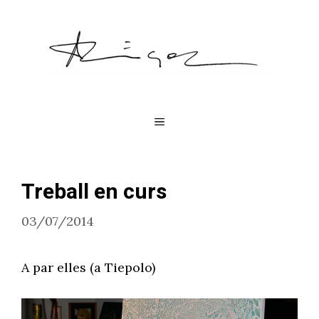
Vés
al
contingut
Menú
Treball en curs
03/07/2014
A par elles (a Tiepolo)