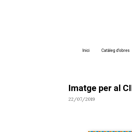
Vés
al
contingut
Inici
Catàleg d’obres
Imatge per al C
22/07/2019